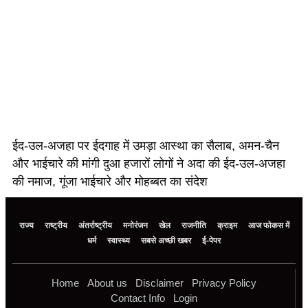
ईद-उल-अजहा पर ईदगाह में उमड़ा आस्था का सैलाब, अमन-चैन
और भाईचारे की मांगी दुआ हजारों लोगों ने अदा की ईद-उल-अजहा
की नमाज, गूंजा भाईचारे और मोहब्बत का संदेश
राज्य
राष्ट्रीय
अंतर्राष्ट्रीय
मनोरंजन
खेल
राजनीति
क्राइम
आज फोकस में
धर्म
स्वास्थ्य
सबसे अच्छी खबर
ई-पेपर
Home
About us
Disclaimer
Privacy Policy
Contact Info
Login