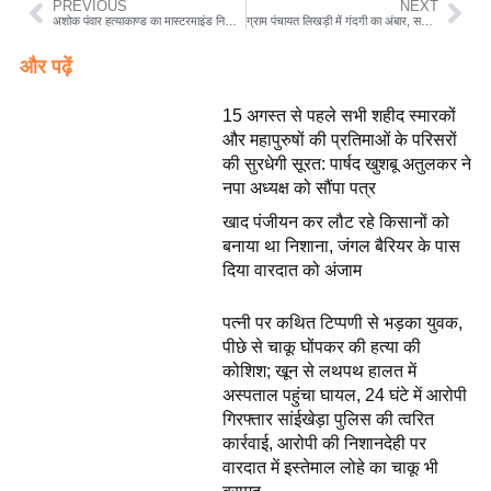
PREVIOUS
NEXT
अशोक पंवार हत्याकाण्ड का मास्टरमाइंड निकला महावत अशोक पंवार हत्याकाण्ड का मास्टरमाइंड निकला महावत अशोक पंवार हत्याकाण्ड का मास्टरमाइंड
ग्राम पंचायत लिखड़ी में गंदगी का अंबार, सचिव की लापरवाही उजागर झूठ का पुलिंदा बना ग्राम लिखड़ी का सचिव
और पढ़ें
15 अगस्त से पहले सभी शहीद स्मारकों
और महापुरुषों की प्रतिमाओं के परिसरों
की सुरधेगी सूरत: पार्षद खुशबू अतुलकर ने
नपा अध्यक्ष को सौंपा पत्र
खाद पंजीयन कर लौट रहे किसानों को
बनाया था निशाना, जंगल बैरियर के पास
दिया वारदात को अंजाम
पत्नी पर कथित टिप्पणी से भड़का युवक,
पीछे से चाकू घोंपकर की हत्या की
कोशिश; खून से लथपथ हालत में
अस्पताल पहुंचा घायल, 24 घंटे में आरोपी
गिरफ्तार सांईखेड़ा पुलिस की त्वरित
कार्रवाई, आरोपी की निशानदेही पर
वारदात में इस्तेमाल लोहे का चाकू भी