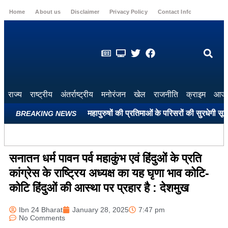
Home
About us
Disclaimer
Privacy Policy
Contact Info
Login
राज्य
राष्ट्रीय
अंतर्राष्ट्रीय
मनोरंजन
खेल
राजनीति
क्राइम
आज 
ले सभी शहीद स्मारकों और महापुरुषों की प्रतिमाओं के परिसरों की सुरधेगी सूरत: प
BREAKING NEWS
सनातन धर्म पावन पर्व महाकुंभ एवं हिंदुओं के प्रति
कांग्रेस के राष्ट्रिय अध्यक्ष का यह घृणा भाव कोटि-
कोटि हिंदुओं की आस्था पर प्रहार है : देशमुख
Ibn 24 Bharat
January 28, 2025
7:47 pm
No Comments