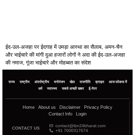
ईद-उल-अजहा पर ईदगाह में उमड़ा आस्था का सैलाब, अमन-चैन
और भाईचारे की मांगी दुआ हजारों लोगों ने अदा की ईद-उल-अजहा
की नमाज, गूंजा भाईचारे और मोहब्बत का संदेश
राज्य
राष्ट्रीय
अंतर्राष्ट्रीय
मनोरंजन
खेल
राजनीति
क्राइम
आज फोकस में
धर्म
स्वास्थ्य
सबसे अच्छी खबर
ई-पेपर
Home
About us
Disclaimer
Privacy Policy
Contact Info
Login
contact@ibn24bharat.com
CONTACT US
+91 7000317674