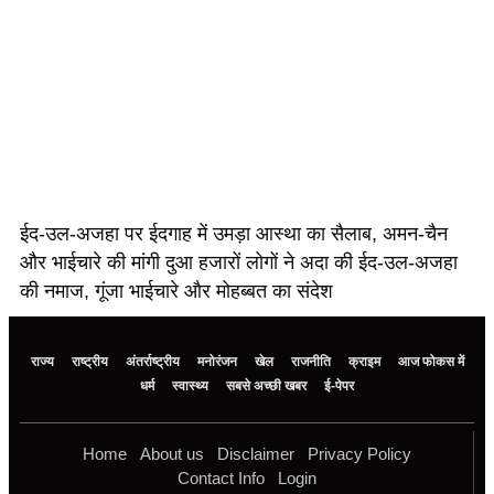
ईद-उल-अजहा पर ईदगाह में उमड़ा आस्था का सैलाब, अमन-चैन
और भाईचारे की मांगी दुआ हजारों लोगों ने अदा की ईद-उल-अजहा
की नमाज, गूंजा भाईचारे और मोहब्बत का संदेश
राज्य
राष्ट्रीय
अंतर्राष्ट्रीय
मनोरंजन
खेल
राजनीति
क्राइम
आज फोकस में
धर्म
स्वास्थ्य
सबसे अच्छी खबर
ई-पेपर
Home
About us
Disclaimer
Privacy Policy
Contact Info
Login