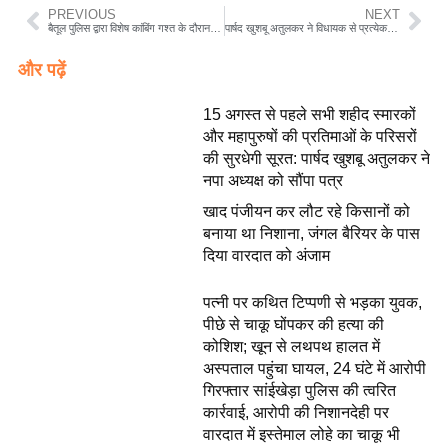
PREVIOUS
NEXT
बैतूल पुलिस द्वारा विशेष कांबिंग गश्त के दौरान की गई प्रभावी कार्रवाई ,85 वारंटी गिरफ्तार ,300 से अधिक की संख्या मे पुलिस बल द्वारा रात भर की गई कांबिग गस्त
पार्षद खुशबू अतुलकर ने विधायक से प्रत्येक वार्ड में विकास के लिए 10-10 लाख की राशि देने की रखी मांग
और पढ़ें
15 अगस्त से पहले सभी शहीद स्मारकों
और महापुरुषों की प्रतिमाओं के परिसरों
की सुरधेगी सूरत: पार्षद खुशबू अतुलकर ने
नपा अध्यक्ष को सौंपा पत्र
खाद पंजीयन कर लौट रहे किसानों को
बनाया था निशाना, जंगल बैरियर के पास
दिया वारदात को अंजाम
पत्नी पर कथित टिप्पणी से भड़का युवक,
पीछे से चाकू घोंपकर की हत्या की
कोशिश; खून से लथपथ हालत में
अस्पताल पहुंचा घायल, 24 घंटे में आरोपी
गिरफ्तार सांईखेड़ा पुलिस की त्वरित
कार्रवाई, आरोपी की निशानदेही पर
वारदात में इस्तेमाल लोहे का चाकू भी