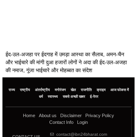
ईद-उल-अजहा पर ईदगाह में उमड़ा आस्था का सैलाब, अमन-चैन
और भाईचारे की मांगी दुआ हजारों लोगों ने अदा की ईद-उल-अजहा
की नमाज, गूंजा भाईचारे और मोहब्बत का संदेश
राज्य
राष्ट्रीय
अंतर्राष्ट्रीय
मनोरंजन
खेल
राजनीति
क्राइम
आज फोकस में
धर्म
स्वास्थ्य
सबसे अच्छी खबर
ई-पेपर
Home
About us
Disclaimer
Privacy Policy
Contact Info
Login
contact@ibn24bharat.com
CONTACT US