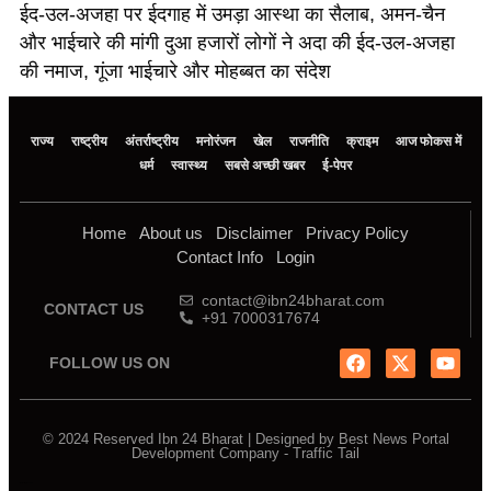
ईद-उल-अजहा पर ईदगाह में उमड़ा आस्था का सैलाब, अमन-चैन
और भाईचारे की मांगी दुआ हजारों लोगों ने अदा की ईद-उल-अजहा
की नमाज, गूंजा भाईचारे और मोहब्बत का संदेश
राज्य
राष्ट्रीय
अंतर्राष्ट्रीय
मनोरंजन
खेल
राजनीति
क्राइम
आज फोकस में
धर्म
स्वास्थ्य
सबसे अच्छी खबर
ई-पेपर
Home
About us
Disclaimer
Privacy Policy
Contact Info
Login
contact@ibn24bharat.com
CONTACT US
+91 7000317674
FOLLOW US ON
© 2024 Reserved Ibn 24 Bharat | Designed by
Best News Portal
Development Company
-
Traffic Tail
Marketing Hack4u