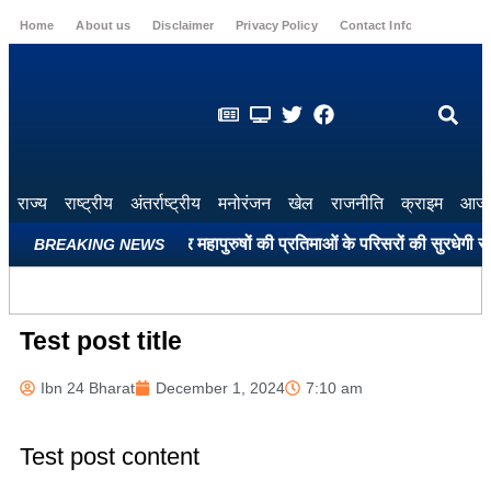
Home
About us
Disclaimer
Privacy Policy
Contact Info
Login
राज्य
राष्ट्रीय
अंतर्राष्ट्रीय
मनोरंजन
खेल
राजनीति
क्राइम
आज 
हले सभी शहीद स्मारकों और महापुरुषों की प्रतिमाओं के परिसरों की सुरधेगी सूरत:
BREAKING NEWS
Test post title
Ibn 24 Bharat
December 1, 2024
7:10 am
Test post content