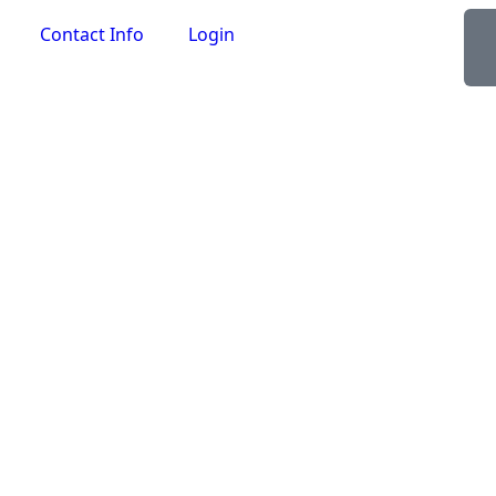
Contact Info
Login