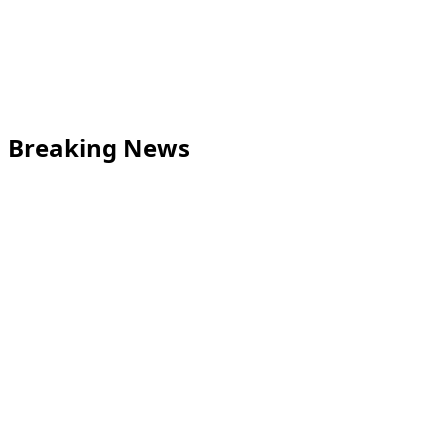
Breaking News