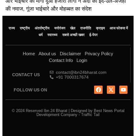
और भाईचारे की मांगी दुआ हजारों लोगों ने अदा की ईद-उल-अजहा
की नमाज, गूंजा भाईचारे और मोहब्बत का संदेश
राज्य
राष्ट्रीय
अंतर्राष्ट्रीय
मनोरंजन
खेल
राजनीति
क्राइम
आज फोकस में
धर्म
स्वास्थ्य
सबसे अच्छी खबर
ई-पेपर
Home
About us
Disclaimer
Privacy Policy
Contact Info
Login
contact@ibn24bharat.com
CONTACT US
+91 7000317674
FOLLOW US ON
© 2024 Reserved Ibn 24 Bharat | Designed by
Best News Portal
Development Company
-
Traffic Tail
Marketing Hack4u
Digital Marketing Courses
Earnyatra