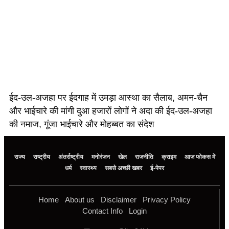
ईद-उल-अजहा पर ईदगाह में उमड़ा आस्था का सैलाब, अमन-चैन
और भाईचारे की मांगी दुआ हजारों लोगों ने अदा की ईद-उल-अजहा
की नमाज, गूंजा भाईचारे और मोहब्बत का संदेश
राज्य
राष्ट्रीय
अंतर्राष्ट्रीय
मनोरंजन
खेल
राजनीति
क्राइम
आज फोकस में
धर्म
स्वास्थ्य
सबसे अच्छी खबर
ई-पेपर
Home
About us
Disclaimer
Privacy Policy
Contact Info
Login