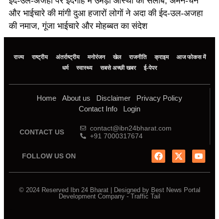
ईद-उल-अजहा पर ईदगाह में उमड़ा आस्था का सैलाब, अमन-चैन
और भाईचारे की मांगी दुआ हजारों लोगों ने अदा की ईद-उल-अजहा
की नमाज, गूंजा भाईचारे और मोहब्बत का संदेश
राज्य
राष्ट्रीय
अंतर्राष्ट्रीय
मनोरंजन
खेल
राजनीति
क्राइम
आज फोकस में
धर्म
स्वास्थ्य
सबसे अच्छी खबर
ई-पेपर
Home
About us
Disclaimer
Privacy Policy
Contact Info
Login
contact@ibn24bharat.com
CONTACT US
+91 7000317674
FOLLOW US ON
© 2024 Reserved Ibn 24 Bharat | Designed by
Best News Portal
Development Company
-
Traffic Tail
Marketing Hack4u