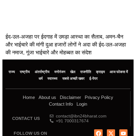
ईद-उल-अजहा पर ईदगाह में उमड़ा आस्था का सैलाब, अमन-चैन
और भाईचारे की मांगी दुआ हजारों लोगों ने अदा की ईद-उल-अजहा
की नमाज, गूंजा भाईचारे और मोहब्बत का संदेश
राज्य
राष्ट्रीय
अंतर्राष्ट्रीय
मनोरंजन
खेल
राजनीति
क्राइम
आज फोकस में
धर्म
स्वास्थ्य
सबसे अच्छी खबर
ई-पेपर
Home
About us
Disclaimer
Privacy Policy
Contact Info
Login
contact@ibn24bharat.com
CONTACT US
+91 7000317674
FOLLOW US ON