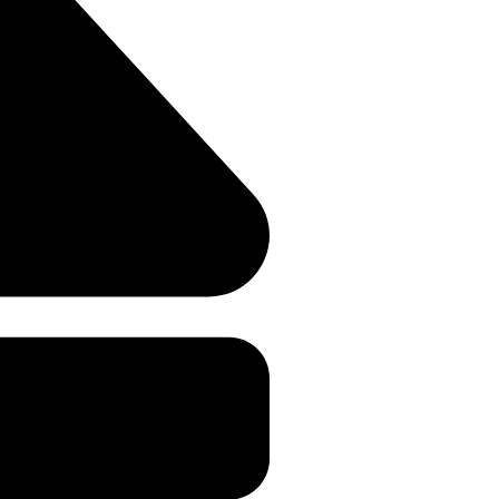
र सांईखेड़ा पुलिस की त्वरित कार्रवाई, आरोपी
ामद