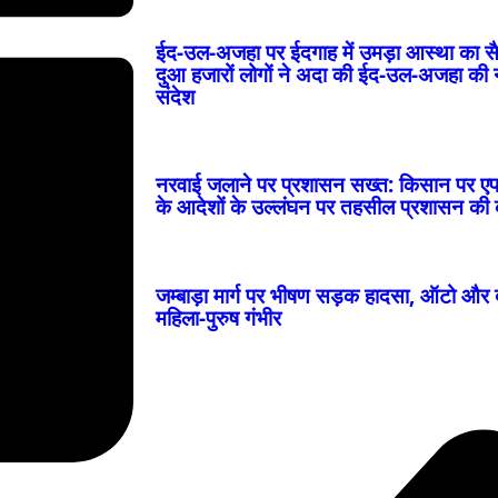
ईद-उल-अजहा पर ईदगाह में उमड़ा आस्था का सै
दुआ हजारों लोगों ने अदा की ईद-उल-अजहा की न
संदेश
नरवाई जलाने पर प्रशासन सख्त: किसान पर 
के आदेशों के उल्लंघन पर तहसील प्रशासन की का
जम्बाड़ा मार्ग पर भीषण सड़क हादसा, ऑटो और 
महिला-पुरुष गंभीर
पत्नी पर कथित टिप्पणी से भड़का युवक, पीछे से चाकू घ